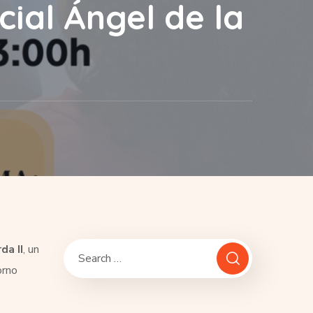
cial Ángel de la
da II
, un
orno