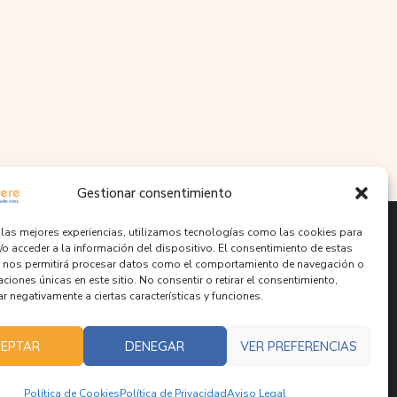
Gestionar consentimiento
r las mejores experiencias, utilizamos tecnologías como las cookies para
/o acceder a la información del dispositivo. El consentimiento de estas
 nos permitirá procesar datos como el comportamiento de navegación o
caciones únicas en este sitio. No consentir o retirar el consentimiento,
r negativamente a ciertas características y funciones.
EPTAR
DENEGAR
VER PREFERENCIAS
ogares de Menores
óvenes en Riesgo
Política de Cookies
Política de Privacidad
Aviso Legal