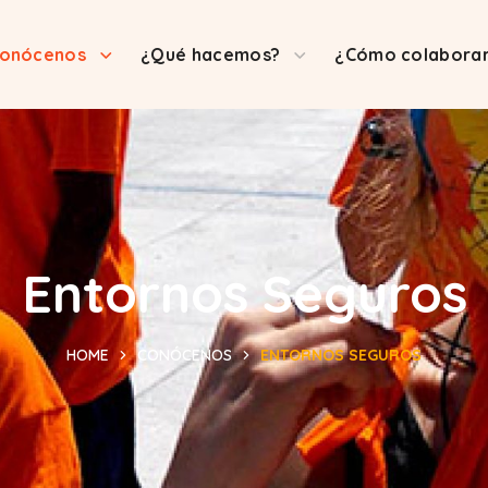
onócenos
¿Qué hacemos?
¿Cómo colabora
Entornos Seguros
HOME
CONÓCENOS
ENTORNOS SEGUROS