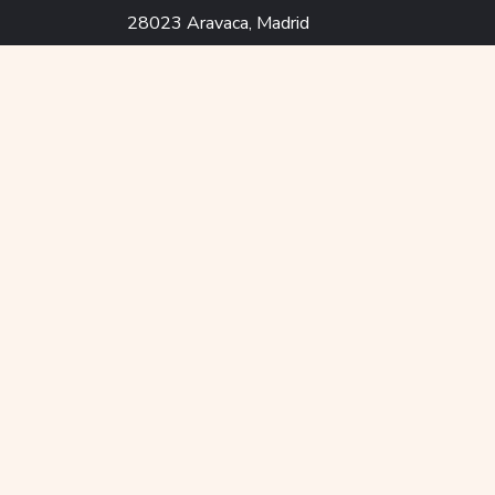
28023 Aravaca, Madrid
91 579 14 70
626 30 25 11
Copyright © 2023 Fundación Acrescere. Todos l