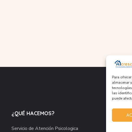
Para ofrece
almacenar y
tecnologías
las identifi
puede afecta
¿QUÉ HACEMOS?
AC
H
Servicio de Atención Psicologica
J