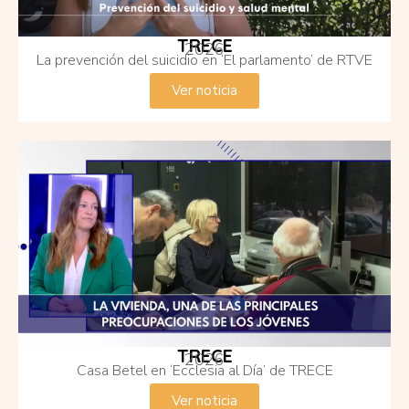
TRECE
2026
La prevención del suicidio en ‘El parlamento’ de RTVE
Ver noticia
TRECE
2026
Casa Betel en ‘Ecclesia al Día’ de TRECE
Ver noticia