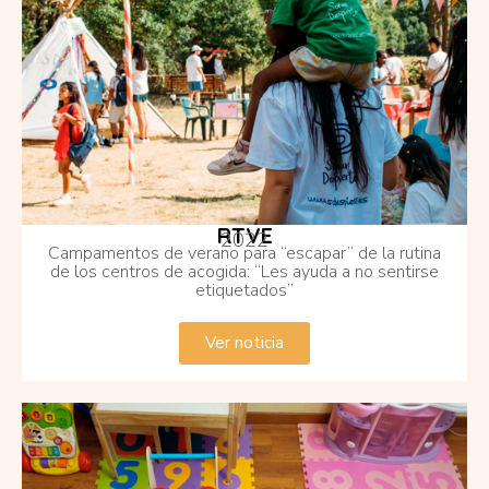
RTVE
2022
Campamentos de verano para “escapar” de la rutina
de los centros de acogida: “Les ayuda a no sentirse
etiquetados”
Ver noticia