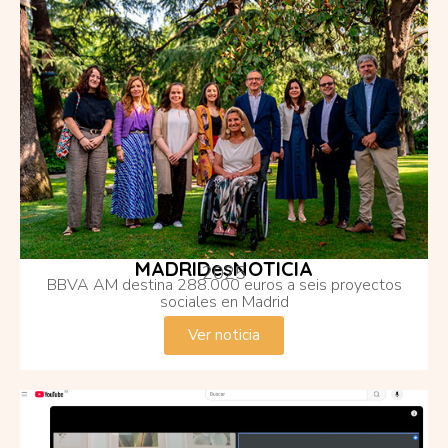
MADRIDesNOTICIA
2025
BBVA AM destina 288.000 euros a seis proyectos
sociales en Madrid
Ver noticia