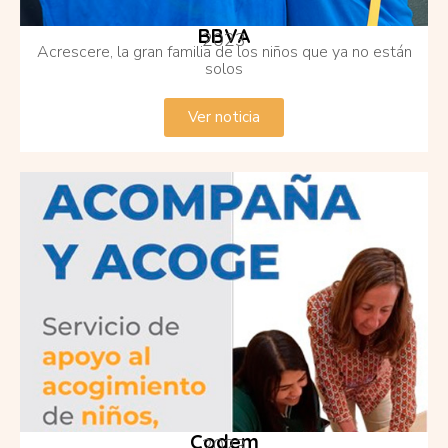
BBVA
2023
Acrescere, la gran familia de los niños que ya no están
solos
Ver noticia
Codem
2023