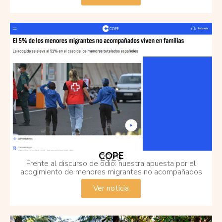
COPE
2025
Frente al discurso de odio: nuestra apuesta por el
acogimiento de menores migrantes no acompañados
Ver noticia