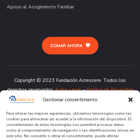
Apoyo al Acogimiento Familiar
DONAR AHORA
Copyright © 2023 Fundación Acrescere. Todos los
derechos reservados.
Aviso Legal
–
Política de Privacidad
–
Política de Cookies
–
Política de Calidad
–
Canal de
Gestionar consentimiento
denuncia
Para ofrecer las mejores experiencias, utilizamos tecnologías como las
cookies para almacenar y/o acceder a la información del dispositivo. El
consentimiento de estas tecnologías nos permitirá procesar datos
como el comportamiento de navegación o las identificaciones únicas en
este sitio. No consentir o retirar el consentimiento, puede afectar